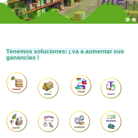
Envasar
Almacenar
!
Expedir
Colaborar
le acompañamos
Tenemos
soluciones
:
¡
va
a
aumentar
sus
Contacto
ganancias
!
Está aquí:
Accueil